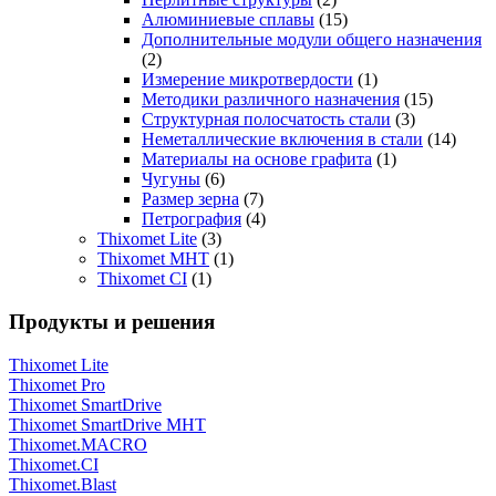
Алюминиевые сплавы
(15)
Дополнительные модули общего назначения
(2)
Измерение микротвердости
(1)
Методики различного назначения
(15)
Структурная полосчатость стали
(3)
Неметаллические включения в стали
(14)
Материалы на основе графита
(1)
Чугуны
(6)
Размер зерна
(7)
Петрография
(4)
Thixomet Lite
(3)
Thixomet MHT
(1)
Thixomet CI
(1)
Продукты и решения
Thixomet Lite
Thixomet Pro
Thixomet SmartDrive
Thixomet SmartDrive MHT
Thixomet.MACRO
Thixomet.CI
Thixomet.Blast