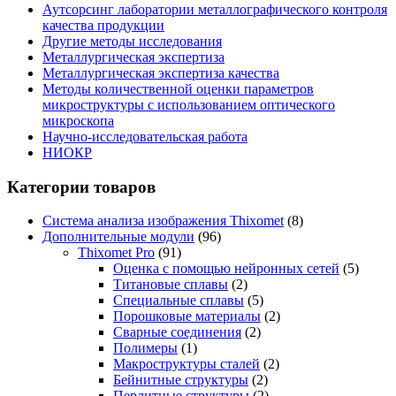
Аутсорсинг лаборатории металлографического контроля
качества продукции
Другие методы исследования
Металлургическая экспертиза
Металлургическая экспертиза качества
Методы количественной оценки параметров
микроструктуры с использованием оптического
микроскопа
Научно-исследовательская работа
НИОКР
Категории товаров
Система анализа изображения Thixomet
(8)
Дополнительные модули
(96)
Thixomet Pro
(91)
Оценка с помощью нейронных сетей
(5)
Титановые сплавы
(2)
Специальные сплавы
(5)
Порошковые материалы
(2)
Сварные соединения
(2)
Полимеры
(1)
Макроструктуры сталей
(2)
Бейнитные структуры
(2)
Перлитные структуры
(2)