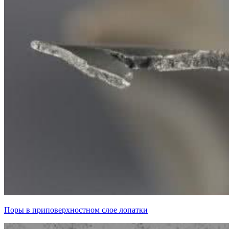
Поры в приповерхностном слое лопатки