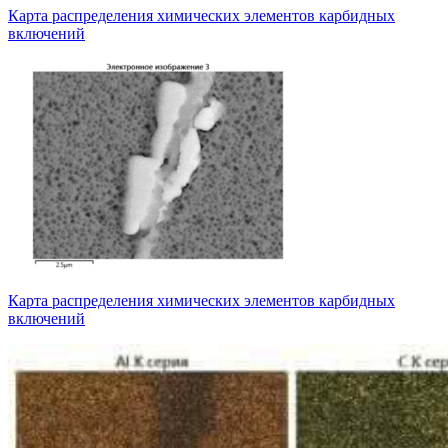
Карта распределения химических элементов карбидных
включений
Карта распределения химических элементов карбидных
включений