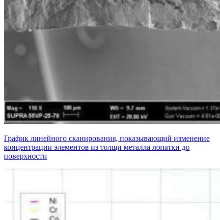
График линейного сканирования, показывающий изменение
концентрации элементов из толщи металла лопатки до
поверхности