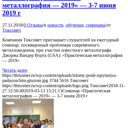
металлография — 2019» — 3-7 июня
2019 г
27.11.2018
/
0 Отзывы
/
в
новости
,
обучение
,
семинары
/
от
Тиксомет
Компания Тиксомет приглашает слушателей на ежегодный
семинар, посвященный проблемам современного
металловедения, при участии известного металлографа
Джоржа Вандер Вурта (USA): «Практическая металлография
— 2019»
Читать далее
https://thixomet.ru/wp-content/uploads/izlomy-posle-ispytaniya-
padayuschim-gruzom.jpg
3744
5616
Тиксомет
https://thixomet.ru/wp-content/uploads/logo.png
Тиксомет
2018-11-
27 12:50:49
2019-03-13 15:21:13
Семинар «Практическая
металлография — 2019» — 3-7 июня 2019 г