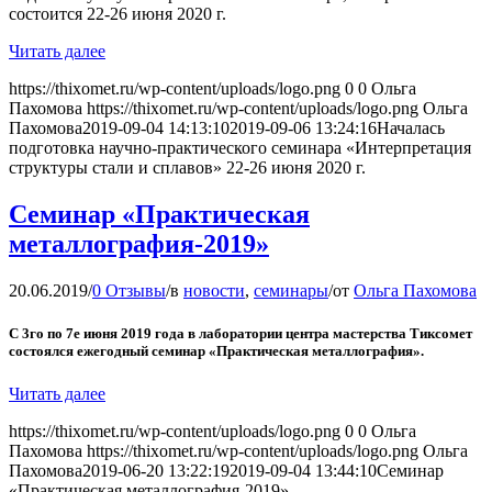
состоится 22-26 июня 2020 г.
Читать далее
https://thixomet.ru/wp-content/uploads/logo.png
0
0
Ольга
Пахомова
https://thixomet.ru/wp-content/uploads/logo.png
Ольга
Пахомова
2019-09-04 14:13:10
2019-09-06 13:24:16
Началась
подготовка научно-практического семинара «Интерпретация
структуры стали и сплавов» 22-26 июня 2020 г.
Семинар «Практическая
металлография-2019»
20.06.2019
/
0 Отзывы
/
в
новости
,
семинары
/
от
Ольга Пахомова
С 3го по 7е июня 2019 года в лаборатории центра мастерства Тиксомет
состоялся ежегодный семинар «Практическая металлография».
Читать далее
https://thixomet.ru/wp-content/uploads/logo.png
0
0
Ольга
Пахомова
https://thixomet.ru/wp-content/uploads/logo.png
Ольга
Пахомова
2019-06-20 13:22:19
2019-09-04 13:44:10
Семинар
«Практическая металлография-2019»