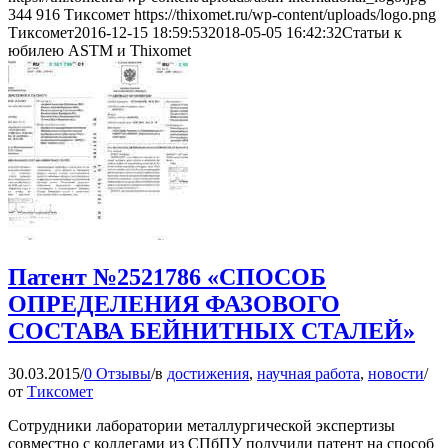
344
916
Тиксомет
https://thixomet.ru/wp-content/uploads/logo.png
Тиксомет
2016-12-15 18:59:53
2018-05-05 16:42:32
Статьи к
юбилею ASTM и Thixomet
Патент №2521786 «СПОСОБ
ОПРЕДЕЛЕНИЯ ФАЗОВОГО
СОСТАВА БЕЙНИТНЫХ СТАЛЕЙ»
30.03.2015
/
0 Отзывы
/
в
достижения
,
научная работа
,
новости
/
от
Тиксомет
Сотрудники лаборатории металлургической экспертизы
совместно с коллегами из СПбПУ получили патент на способ