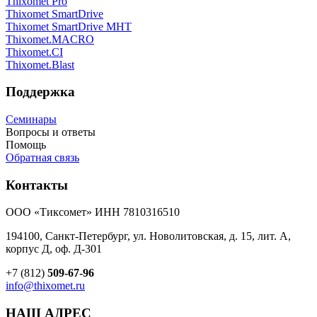
Thixomet Pro
Thixomet SmartDrive
Thixomet SmartDrive MHT
Thixomet.MACRO
Thixomet.CI
Thixomet.Blast
Поддержка
Семинары
Вопросы и ответы
Помощь
Обратная связь
Контакты
ООО «Тиксомет» ИНН 7810316510
194100, Санкт-Петербург, ул. Новолитовская, д. 15, лит. А,
корпус Д, оф. Д-301
+7 (812)
509-67-96
info@thixomet.ru
НАШ АДРЕС