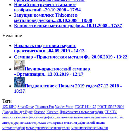
Новый инструмент в анализе
изображений...
20.10.2008 - 17:54
Запущен комплекс Thixomet в
металловедческой...
20.10.2008 - 18:00
Количественная металлография...
10.11.2008 - 17:37
Недавние
Началась подготовка научно-
практического...
04.09.2019 - 14:13
Семинар «Практическая металл�...
20.06.2019 - 13:22
Научно-практический семинар
«Организация...
13.03.2019 - 12:17
Поздравление с Новым 2019 годом
27.12.2018 -
10:37
Теги
12Х18Н9
SmartDrive
Thixomet.Pro
Vander Voort
ГОСТ 1414-75
ГОСТ 15527-2004
Джорж Вандер Вурт
Казаков
Киселев
Практическая металлография
СПбПУ
вязкость
газовые форсунки
дефект
достижения
излом
инновации
итоги
качество
литература
металловедческая экспертиза
металлографический анализ
металлография
металлургические экспертизы
механические испытания