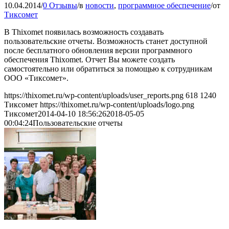
10.04.2014
/
0 Отзывы
/
в
новости
,
программное обеспечение
/
от
Тиксомет
В Thixomet появилась возможность создавать
пользовательские отчеты. Возможность станет доступной
после бесплатного обновления версии программного
обеспечения Thixomet. Отчет Вы можете создать
самостоятельно или обратиться за помощью к сотрудникам
ООО «Тиксомет».
https://thixomet.ru/wp-content/uploads/user_reports.png
618
1240
Тиксомет
https://thixomet.ru/wp-content/uploads/logo.png
Тиксомет
2014-04-10 18:56:26
2018-05-05
00:04:24
Пользовательские отчеты