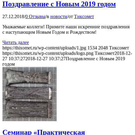
Поздравление с Новым 2019 годом
27.12.2018
/
0 Отзывы
/
в
новости
/
от
Тиксомет
Уважаемые коллеги! Примите наши искренние поздравления
с наступающим Новым Годом и Рождеством!
Читать далее
https://thixomet.ru/wp-content/uploads/1.jpg
1534
2048
Тиксомет
https://thixomet.ru/wp-content/uploads/logo.png
Тиксомет
2018-12-
27 10:37:27
2018-12-27 10:37:27
Поздравление с Новым 2019
годом
Семинар «Практическая