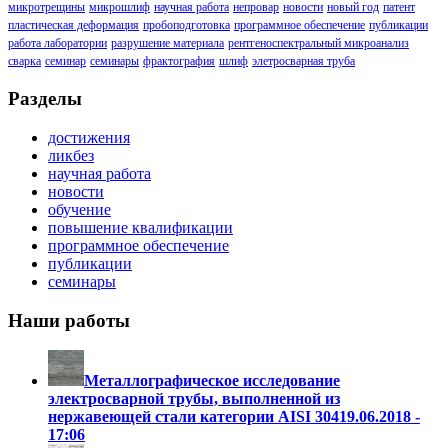
микротрещины
микрошлиф
научная работа
непровар
новости
новый год
патент
пластическая деформация
пробоподготовка
программное обеспечение
публикации
работа лаборатории
разрушение материала
рентгеноспектральный микроанализ
сварка
семинар
семинары
фрактография
шлиф
элетросварная труба
Разделы
достижения
ликбез
научная работа
новости
обучение
повышение квалификации
программное обеспечение
публикации
семинары
Наши работы
Металлографическое исследование
электросварной трубы, выполненной из
нержавеющей стали категории AISI 304
19.06.2018 -
17:06