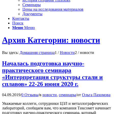
История создания Thixomet
Семинары
Цены на исследования материалов
Документы
Контакты
Поиск
Меню
Меню
Архив Категории: новости
Вы здесь:
Домашняя страница
1
/
Новости
2
/
новости
Началась подготовка научно-
практического семинара
«Интерпретация структуры стали и
сплавов» 22-26 июня 2020 г.
04.09.2019
/
0 Отзывы
/
в
новости
,
семинары
/
от
Ольга Пахомова
Уважаемые коллеги, сотрудники ЦЗЛ и металлографических
лабораторий, сообщаем вам, что компания Тиксомет начинает
подготовку научно-практического семинара, который