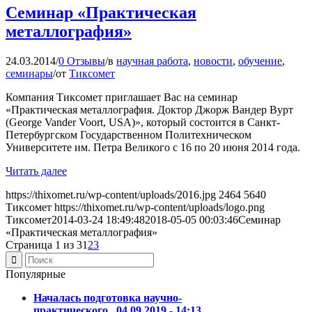
Семинар «Практическая
металлография»
24.03.2014
/
0 Отзывы
/
в
научная работа
,
новости
,
обучение
,
семинары
/
от
Тиксомет
Компания Тиксомет приглашает Вас на семинар
«Практическая металлография. Доктор Джорж Вандер Вурт
(George Vander Voort, USA)», который состоится в Санкт-
Петербургском Государственном Политехническом
Университете им. Петра Великого с 16 по 20 июня 2014 года.
Читать далее
https://thixomet.ru/wp-content/uploads/2016.jpg
2464
5640
Тиксомет
https://thixomet.ru/wp-content/uploads/logo.png
Тиксомет
2014-03-24 18:49:48
2018-05-05 00:03:46
Семинар
«Практическая металлография»
Страница 1 из 3
1
2
3
Популярные
Началась подготовка научно-
практического...
04.09.2019 - 14:13