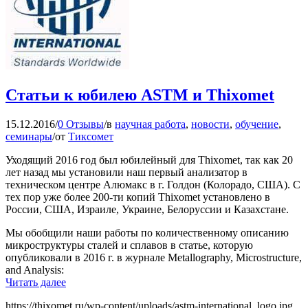
Статьи к юбилею ASTM и Thixomet
15.12.2016
/
0 Отзывы
/
в
научная работа
,
новости
,
обучение
,
семинары
/
от
Тиксомет
Уходящий 2016 год был юбилейный для Thixomet, так как 20
лет назад мы установили наш первый анализатор в
техническом центре Алюмакс в г. Голдон (Колорадо, США). С
тех пор уже более 200-ти копий Thixomet установлено в
России, США, Израиле, Украине, Белоруссии и Казахстане.
Мы обобщили наши работы по количественному описанию
микроструктуры сталей и сплавов в статье, которую
опубликовали в 2016 г. в журнале Metallography, Microstructure,
and Analysis:
Читать далее
https://thixomet.ru/wp-content/uploads/astm-international_logo.jpg