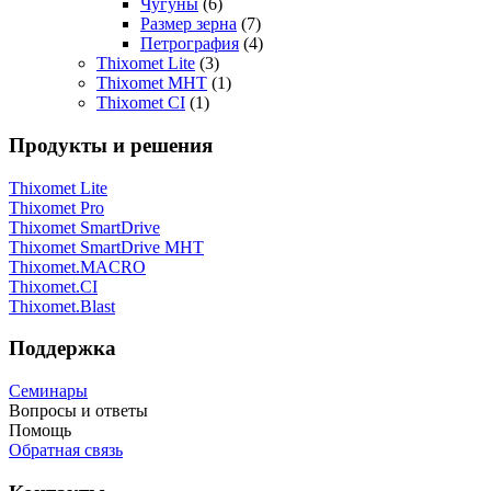
Чугуны
(6)
Размер зерна
(7)
Петрография
(4)
Thixomet Lite
(3)
Thixomet MHT
(1)
Thixomet CI
(1)
Продукты и решения
Thixomet Lite
Thixomet Pro
Thixomet SmartDrive
Thixomet SmartDrive MHT
Thixomet.MACRO
Thixomet.CI
Thixomet.Blast
Поддержка
Семинары
Вопросы и ответы
Помощь
Обратная связь