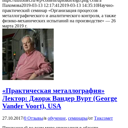
https://thixomet.ru/wp-content/uploads/logo.png
Ольга
Пахомова
2019-03-13 12:17:41
2019-03-13 14:35:10
Научно-
практический семинар «Организация процессов
металлографического и аналитического контроля, а также
физико-механических испытаний на производстве» — 26
марта 2019 г.
«Практическая металлография»
Лектор: Джорж Вандер Вурт (George
Vander Voort), USA
27.10.2017
/
0 Отзывы
/
в
обучение
,
семинары
/
от
Тиксомет
Признанный во всем мире специалист в области