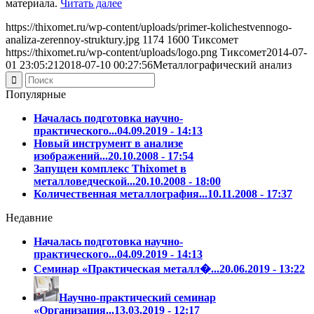
материала.
Читать далее
https://thixomet.ru/wp-content/uploads/primer-kolichestvennogo-
analiza-zerennoy-struktury.jpg
1174
1600
Тиксомет
https://thixomet.ru/wp-content/uploads/logo.png
Тиксомет
2014-07-
01 23:05:21
2018-07-10 00:27:56
Металлографический анализ
Популярные
Началась подготовка научно-
практического...
04.09.2019 - 14:13
Новый инструмент в анализе
изображений...
20.10.2008 - 17:54
Запущен комплекс Thixomet в
металловедческой...
20.10.2008 - 18:00
Количественная металлография...
10.11.2008 - 17:37
Недавние
Началась подготовка научно-
практического...
04.09.2019 - 14:13
Семинар «Практическая металл�...
20.06.2019 - 13:22
Научно-практический семинар
«Организация...
13.03.2019 - 12:17