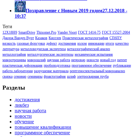
Поздравление с Новым 2019 годом
27.12.2018 -
10:37
Теги
12Х18Н9
SmartDrive
Thixomet.Pro
Vander Voort
ГОСТ 1414-75
ГОСТ 15527-2004
Джорж Вандер Вурт
Казаков
Киселев
Практическая металлография
СПбПУ
вязкость
газовые форсунки
дефект
достижения
излом
инновации
итоги
качество
литература
металловедческая экспертиза
металлографический анализ
металлография
металлургические экспертизы
механические испытания
микротрещины
микрошлиф
научная работа
непровар
новости
новый год
патент
пластическая деформация
пробоподготовка
программное обеспечение
публикации
работа лаборатории
разрушение материала
рентгеноспектральный микроанализ
сварка
семинар
семинары
фрактография
шлиф
элетросварная труба
Разделы
достижения
ликбез
научная работа
новости
обучение
повышение квалификации
программное обеспечение