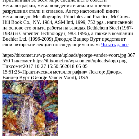
металлографии, металловедения и анализа причин
разрушения стали и сплавов. Автор настольной книги
металловедов Metallography: Principles and Practice, McGraw-
Hill Book Co., NY, 1984, ASM Intl, 1999, 752 pgs., написанной
на основе его опыта работы на заводах Bethlehem Steel (1967-
1983) и Carpenter Technology (1983-1996), а также в компании
Buehler Ltd. (1996-2009) Джордж Вандер Вурт представит
свои авторские лекции по следующим темам:
Читать далее
https://thixomet.ru/wp-content/uploads/george-vander-voort.jpg
367
550
Тиксомет
https://thixomet.ru/wp-content/uploads/logo.png
Тиксомет
2017-10-27 15:50:56
2018-05-05
15:51:25
«Практическая металлография» Лектор: Джорж
Вандер Вурт (George Vander Voort), USA