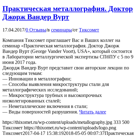
Практическая металлография. Доктор
Джорж Вандер Вурт
17.04.2017
/
0 Отзывы
/
в
семинары
/
от
Тиксомет
Компания Тиксомет приглашает Вас и Ваших коллег на
семинар «Практическая металлография. Доктор Джорж
Вандер Вурт (George Vander Voort), USA», который состоится
в Лаборатории металлургической экспертизы СПбПУ с 5 по 9
июня 2017 года.
Джордж Вандер Вурт представит свои авторские лекции по
следующим темам:
— Инновации в металлографии;
— Способы выявления микроструктуры стали для
металлографических исследований;
— Микроструктура трубных и высокопрочных
низколегированных сталей;
— Неметаллические включения в стали;
— Виды поверхностей разрушения.
Читать далее
https://thixomet.ru/wp-content/uploads/metallography.jpg
333
500
Тиксомет
https://thixomet.ru/wp-content/uploads/logo.png
Тиксомет
2017-04-17 15:38:19
2018-05-05 00:07:37
Практическая