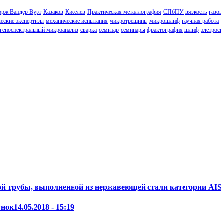
рж Вандер Вурт
Казаков
Киселев
Практическая металлография
СПбПУ
вязкость
газо
еские экспертизы
механические испытания
микротрещины
микрошлиф
научная работа
тгеноспектральный микроанализ
сварка
семинар
семинары
фрактография
шлиф
элетрос
й трубы, выполненной из нержавеющей стали категории AIS
унок
14.05.2018 - 15:19