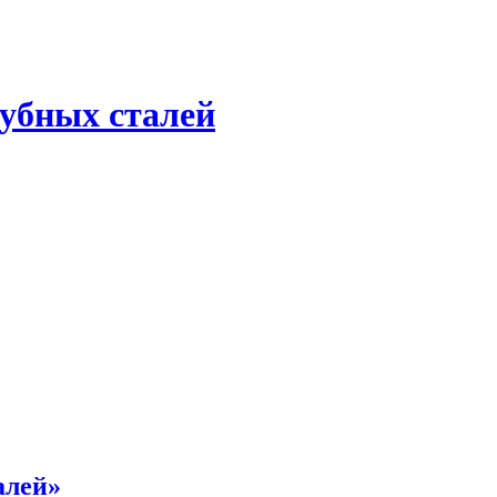
рубных сталей
алей»