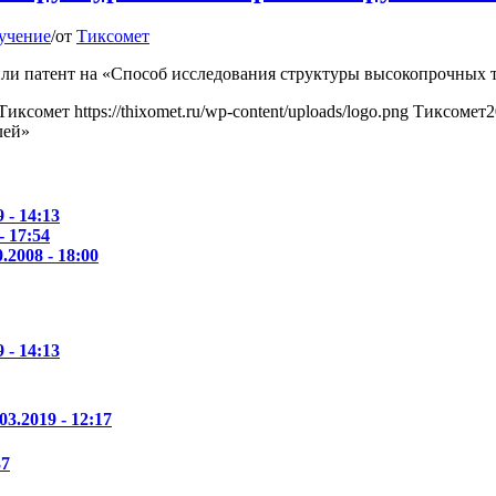
учение
/
от
Тиксомет
ли патент на «Способ исследования структуры высокопрочных 
Тиксомет
https://thixomet.ru/wp-content/uploads/logo.png
Тиксомет
2
лей»
 - 14:13
- 17:54
0.2008 - 18:00
 - 14:13
03.2019 - 12:17
37