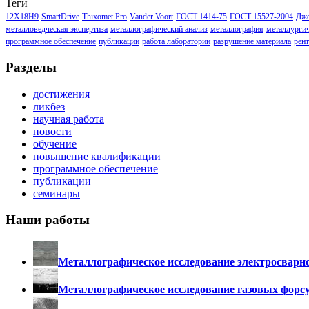
Теги
12Х18Н9
SmartDrive
Thixomet.Pro
Vander Voort
ГОСТ 1414-75
ГОСТ 15527-2004
Джо
металловедческая экспертиза
металлографический анализ
металлография
металлургич
программное обеспечение
публикации
работа лаборатории
разрушение материала
рен
Разделы
достижения
ликбез
научная работа
новости
обучение
повышение квалификации
программное обеспечение
публикации
семинары
Наши работы
Металлографическое исследование электросварно
Металлографическое исследование газовых форс