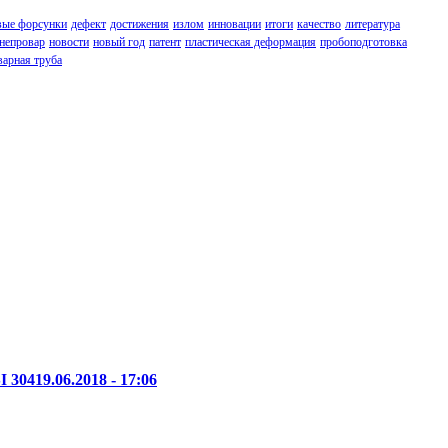
вые форсунки
дефект
достижения
излом
инновации
итоги
качество
литература
непровар
новости
новый год
патент
пластическая деформация
пробоподготовка
варная труба
I 304
19.06.2018 - 17:06