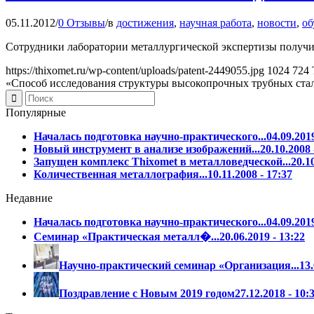
05.11.2012
/
0 Отзывы
/
в
достижения
,
научная работа
,
новости
,
об
Сотрудники лаборатории металлургической экспертизы получи
https://thixomet.ru/wp-content/uploads/patent-2449055.jpg
1024
724
«Способ исследования структуры высокопрочных трубных ста
Популярные
Началась подготовка научно-практического...
04.09.2019
Новый инструмент в анализе изображений...
20.10.2008 
Запущен комплекс Thixomet в металловедческой...
20.1
Количественная металлография...
10.11.2008 - 17:37
Недавние
Началась подготовка научно-практического...
04.09.2019
Семинар «Практическая металл�...
20.06.2019 - 13:22
Научно-практический семинар «Организация...
13.
Поздравление с Новым 2019 годом
27.12.2018 - 10: