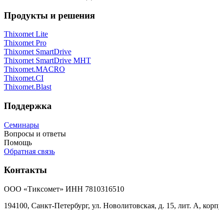
Продукты и решения
Thixomet Lite
Thixomet Pro
Thixomet SmartDrive
Thixomet SmartDrive MHT
Thixomet.MACRO
Thixomet.CI
Thixomet.Blast
Поддержка
Семинары
Вопросы и ответы
Помощь
Обратная связь
Контакты
ООО «Тиксомет» ИНН 7810316510
194100, Санкт-Петербург, ул. Новолитовская, д. 15, лит. А, корп