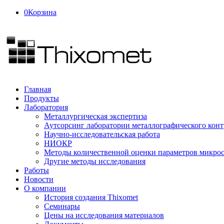
0
Корзина
Главная
Продукты
Лаборатория
Металлургическая экспертиза
Аутсорсинг лаборатории металлографического конт
Научно-исследовательская работа
НИОКР
Методы количественной оценки параметров микрос
Другие методы исследования
Работы
Новости
О компании
История создания Thixomet
Семинары
Цены на исследования материалов