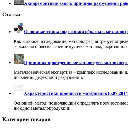
Авиаремонтный завод: причины разрушения рабо
Статьи
Основные этапы подготовки образца к металлог
Как и любое исследование, металлография требует опред
зеркального блеска сечение кусочка металла, вырезанног
Принципы проведения металловедческой экспер
Металловедческая экспертиза – комплекс исследований д
появления дефектов и разрушений.
Характеристики прочности материалов
16.07.2014
Основной метод, позволяющий определять прочностные ха
ни одной металлопродукции.
Категории товаров