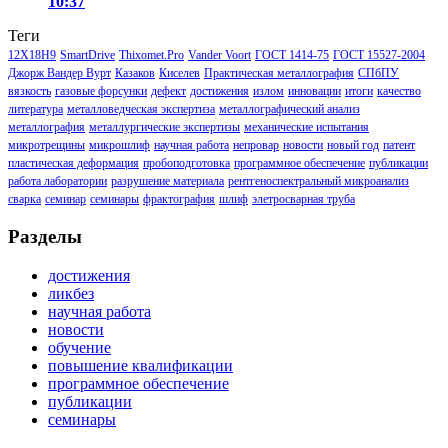
10:37
Теги
12Х18Н9
SmartDrive
Thixomet.Pro
Vander Voort
ГОСТ 1414-75
ГОСТ 15527-2004
Джорж Вандер Вурт
Казаков
Киселев
Практическая металлография
СПбПУ
вязкость
газовые форсунки
дефект
достижения
излом
инновации
итоги
качество
литература
металловедческая экспертиза
металлографический анализ
металлография
металлургические экспертизы
механические испытания
микротрещины
микрошлиф
научная работа
непровар
новости
новый год
патент
пластическая деформация
пробоподготовка
программное обеспечение
публикации
работа лаборатории
разрушение материала
рентгеноспектральный микроанализ
сварка
семинар
семинары
фрактография
шлиф
элетросварная труба
Разделы
достижения
ликбез
научная работа
новости
обучение
повышение квалификации
программное обеспечение
публикации
семинары