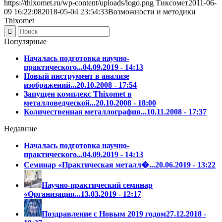
https://thixomet.ru/wp-content/uploads/logo.png
Тиксомет
2011-06-
09 16:22:08
2018-05-04 23:54:33
Возможности и методики
Thixomet
Популярные
Началась подготовка научно-
практического...
04.09.2019 - 14:13
Новый инструмент в анализе
изображений...
20.10.2008 - 17:54
Запущен комплекс Thixomet в
металловедческой...
20.10.2008 - 18:00
Количественная металлография...
10.11.2008 - 17:37
Недавние
Началась подготовка научно-
практического...
04.09.2019 - 14:13
Семинар «Практическая металл�...
20.06.2019 - 13:22
Научно-практический семинар
«Организация...
13.03.2019 - 12:17
Поздравление с Новым 2019 годом
27.12.2018 -