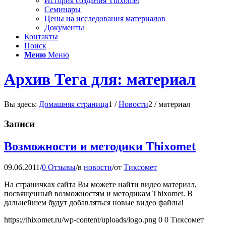
История создания Thixomet
Семинары
Цены на исследования материалов
Документы
Контакты
Поиск
Меню
Меню
Архив Тега для: материал
Вы здесь:
Домашняя страница
1
/
Новости
2
/
материал
Записи
Возможности и методики Thixomet
09.06.2011
/
0 Отзывы
/
в
новости
/
от
Тиксомет
На страничках сайта Вы можете найти видео материал,
посвященный возможностям и методикам Thixomet. В
дальнейшем будут добавляться новые видео файлы!
https://thixomet.ru/wp-content/uploads/logo.png
0
0
Тиксомет