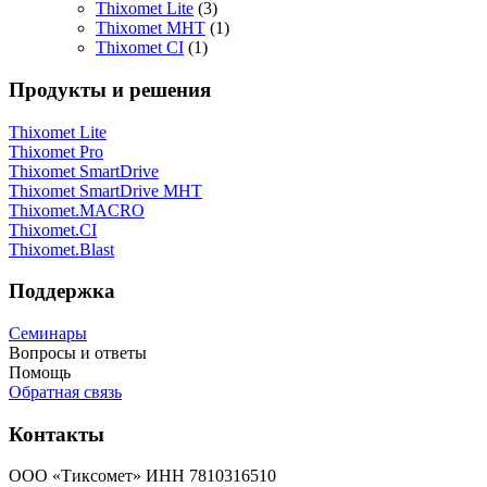
Thixomet Lite
(3)
Thixomet MHT
(1)
Thixomet CI
(1)
Продукты и решения
Thixomet Lite
Thixomet Pro
Thixomet SmartDrive
Thixomet SmartDrive MHT
Thixomet.MACRO
Thixomet.CI
Thixomet.Blast
Поддержка
Семинары
Вопросы и ответы
Помощь
Обратная связь
Контакты
ООО «Тиксомет» ИНН 7810316510